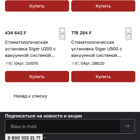
Купить
Купить
434 642 ₽
778 294 ₽
Стоматологическая
Стоматологическая
установка Siger U200 с
установка Siger U500 с
вакуумной системой
вакуумной системой
аспирации
аспирации
0
0
Арт.
210070
0
0
Арт.
188120
Купить
Купить
Назад к списку
Подписаться
на новости и акции
8 800 333 21 77