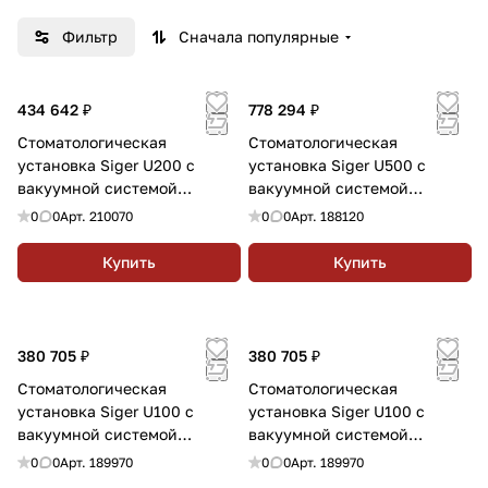
международного передового уровня.&nbsp;С
Фильтр
Сначала популярные
момента своего основания, в условиях
жесткой конкуренции на мировом рынке,
компания Siger постоянно инвестирует в
434 642 ₽
778 294 ₽
исследования, разработки и
Стоматологическая
Стоматологическая
технологические инновации. Компания Siger
установка Siger U200 с
установка Siger U500 с
сохраняет технологическое лидерство,
вакуумной системой
вакуумной системой
постоянно совершенствуя выпускаемую
аспирации
аспирации
0
0
Арт.
210070
0
0
Арт.
188120
продукцию.&nbsp;
Купить
Купить
380 705 ₽
380 705 ₽
Стоматологическая
Стоматологическая
установка Siger U100 с
установка Siger U100 с
вакуумной системой
вакуумной системой
аспирации
аспирации
0
0
Арт.
189970
0
0
Арт.
189970