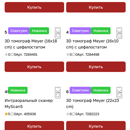
Купить
Купить
Советуем
Новинка
Советуем
Новинка
5 430 356.03 ₽
4 240 695.32 ₽
3D томограф Meyer (16x18
3D томограф Meyer (16x10
cm) с цефалостатом
cm) с цефалостатом
0
0
Арт.
7284491
0
0
Арт.
7284498
Купить
Купить
Новинка
Советуем
Новинка
490 000 ₽
6 458 158.14 ₽
Интраоральный сканер
3D томограф Meyer (22х23
MyScan5
cm)
5
0
Арт.
405936
0
0
Арт.
7282223
Купить
Купить