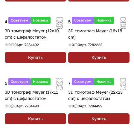
Советуем
Новинка
Советуем
Новинка
4 082 883.19 ₽
5 025 709.53 ₽
3D томограф Meyer (12x10
3D томограф Meyer (16х18
cm) с цефалостатом
cm)
0
0
Арт.
7284492
0
0
Арт.
7282222
Купить
Купить
Советуем
Новинка
Советуем
Новинка
5 252 311.57 ₽
7 069 174.36 ₽
3D томограф Meyer (17x11
3D томограф Meyer (22x23
cm) с цефалостатом
cm) с цефалостатом
0
0
Арт.
7284490
0
0
Арт.
7284492
Купить
Купить