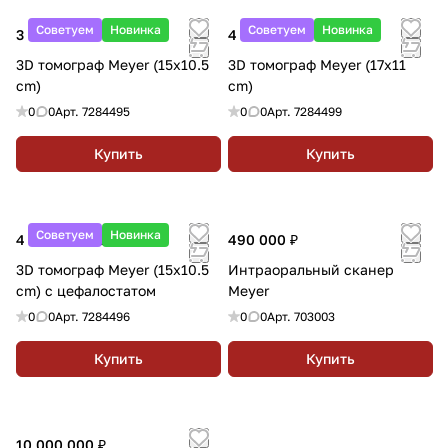
Советуем
Новинка
Советуем
Новинка
3 682 283.15 ₽
4 608 923.64 ₽
3D томограф Meyer (15x10.5
3D томограф Meyer (17x11
cm)
cm)
0
0
Арт.
7284495
0
0
Арт.
7284499
Купить
Купить
Советуем
Новинка
4 358 042.81 ₽
490 000 ₽
3D томограф Meyer (15x10.5
Интраоральный сканер
cm) с цефалостатом
Meyer
0
0
Арт.
7284496
0
0
Арт.
703003
Купить
Купить
10 000 000 ₽