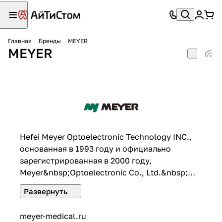
Главная
Бренды
MEYER
MEYER
Hefei Meyer Optoelectronic Technology INC.,
основанная в 1993 году и официально
зарегистрированная в 2000 году,
Meyer&nbsp;Optoelectronic Co., Ltd.&nbsp;
(акции компании a котируются на
шэньчжэньской фондовой бирже в 2012 году,
код ценных бумаг: 002690) является
meyer-medical.ru
национальным ключевым