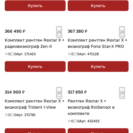
Купить
Купить
366 490 ₽
367 380 ₽
Комплект рентген Rextar X +
Комплект рентген Rextar X +
радиовизиограф Zen-X
визиограф Fona Star-X PRO
0
0
Арт.
171410
0
0
Арт.
471128
Купить
Купить
314 900 ₽
317 650 ₽
Комплект рентген Rextar X +
Рентген Rextar X +
визиограф Trident I-View
визиограф RioSensor в
комплекте
0
0
Арт.
371781
0
0
Арт.
432415