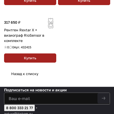
Купить
Купить
317 650 ₽
Рентген Rextar X +
визиограф RioSensor в
комплекте
0
0
Арт.
432415
Купить
Назад к списку
Подписаться
на новости и акции
8 800 333 21 77
zakaz@itstom.ru