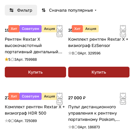
безопасность лечения в стоматологических
Фильтр
Сначала популярные
клиниках.
Хит
Советуем
Акция
Хит
Акция
199 900 ₽
356 500 ₽
Рентген Rextar X
Комплект рентген Rextar X +
высокочастотный
визиограф EzSensor
портативный дентальный
0
0
Арт.
329596
аппарат
5
3
Арт.
759988
Купить
Купить
Хит
Советуем
Акция
275 000 ₽
27 000 ₽
Комплект рентген Rextar X +
Пульт дистанционного
визиограф HDR 500
управления к рентгену
портативному Poskom,
0
0
Арт.
725089
Корея
0
0
Арт.
186873