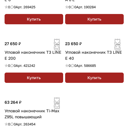
0
0
Арт.
269425
0
0
Арт.
190284
Купить
Купить
27 650 ₽
23 650 ₽
Угловой наконечник T3 LINE
Угловой наконечник T3 LINE
E 200
E 40
0
0
Арт.
421242
0
0
Арт.
586685
Купить
Купить
63 264 ₽
Угловой наконечник Ti-Max
Z95L повышающий
0
0
Арт.
263454