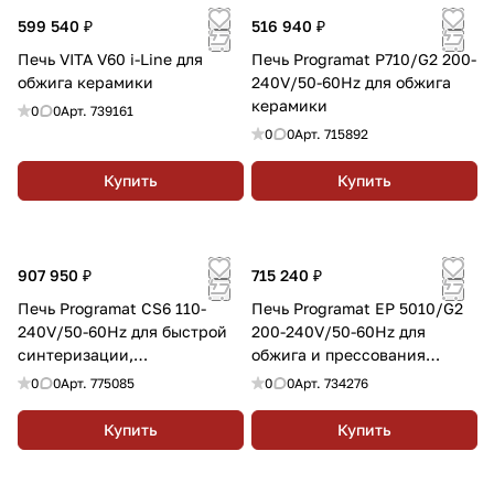
599 540 ₽
516 940 ₽
Печь VITA V60 i-Line для
Печь Programat P710/G2 200-
обжига керамики
240V/50-60Hz для обжига
керамики
0
0
Арт.
739161
0
0
Арт.
715892
Купить
Купить
907 950 ₽
715 240 ₽
Печь Programat CS6 110-
Печь Programat EP 5010/G2
240V/50-60Hz для быстрой
200-240V/50-60Hz для
синтеризации,
обжига и прессования
кристаллизации и
керамики
0
0
Арт.
775085
0
0
Арт.
734276
глазурования керамики
Купить
Купить