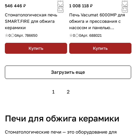
546 446 ₽
1 008 118 ₽
Стоматологическая печь
Печь Vacumat 6000MP для
SMART.FIRE для обжига
обжига и прессования с
керамики
насосом и панелью
управления Comfort
0
0
Арт.
786650
0
0
Арт.
688021
Купить
Купить
Загрузить еще
1
2
Печи для обжига керамики
Стоматологические печи — это оборудование для