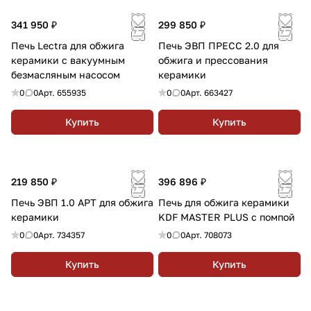
341 950 ₽
299 850 ₽
Печь Lectra для обжига
Печь ЭВП ПРЕСС 2.0 для
керамики с вакуумным
обжига и прессования
безмасляным насосом
керамики
0
0
Арт.
655935
0
0
Арт.
663427
Купить
Купить
219 850 ₽
396 896 ₽
Печь ЭВП 1.0 АРТ для обжига
Печь для обжига керамики
керамики
KDF MASTER PLUS с помпой
0
0
Арт.
734357
0
0
Арт.
708073
Купить
Купить