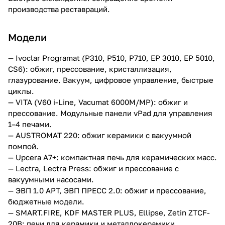
производства реставраций.
Модели
— Ivoclar Programat (P310, P510, P710, EP 3010, EP 5010,
CS6): обжиг, прессование, кристаллизация,
глазурование. Вакуум, цифровое управление, быстрые
циклы.
— VITA (V60 i-Line, Vacumat 6000M/MP): обжиг и
прессование. Модульные панели vPad для управления
1–4 печами.
— AUSTROMAT 220: обжиг керамики с вакуумной
помпой.
— Upcera A7+: компактная печь для керамических масс.
— Lectra, Lectra Press: обжиг и прессование с
вакуумными насосами.
— ЭВП 1.0 АРТ, ЭВП ПРЕСС 2.0: обжиг и прессование,
бюджетные модели.
— SMART.FIRE, KDF MASTER PLUS, Ellipse, Zetin ZTCF-
20B: печи для керамики и металлокерамики