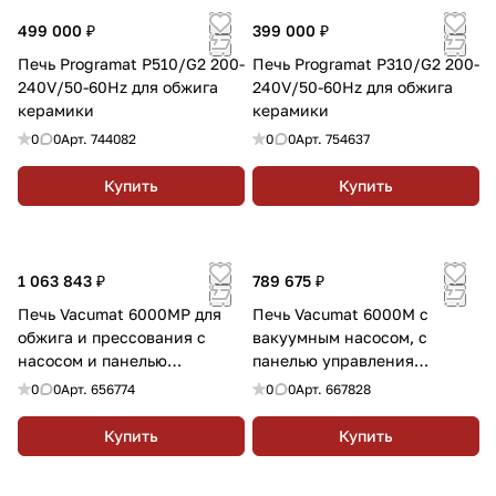
499 000 ₽
399 000 ₽
Печь Programat P510/G2 200-
Печь Programat P310/G2 200-
240V/50-60Hz для обжига
240V/50-60Hz для обжига
керамики
керамики
0
0
Арт.
744082
0
0
Арт.
754637
Купить
Купить
1 063 843 ₽
789 675 ₽
Печь Vacumat 6000MP для
Печь Vacumat 6000M с
обжига и прессования с
вакуумным насосом, с
насосом и панелью
панелью управления
Excellence
Excellence, цвет серый
0
0
Арт.
656774
0
0
Арт.
667828
Купить
Купить