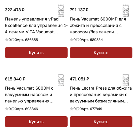
322 473 ₽
791 137 ₽
Панель управления vPad
Печь Vacumat 6000MP для
Excellence для управления 1-
обжига и прессования с
4 печами VITA Vacumat
насосом (без панели
6000M
управления)
0
0
Арт.
686688
0
0
Арт.
689854
Купить
Купить
615 840 ₽
471 051 ₽
Печь Vacumat 6000M с
Печь Lectra Press для обжига
вакуумным насосом и
и прессования керамики с
панелью управления
вакуумным безмасляным
Comfort, цвет антрацит
насосом
0
0
Арт.
693846
0
0
Арт.
677849
Купить
Купить