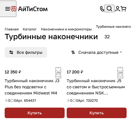
Турбинные наконеч
Главная
Каталог
Наконечники и микромоторы
Турбинные наконечники
32
Все фильтры
Сначала доступные
12 350 ₽
17 200 ₽
Турбинный наконечник J3
Турбинный наконечник J5
Plus без подсветки с
со светом и быстросъемным
соединением Midwest M4
соединением NSK
(переходник в комплекте)
0
0
Арт.
654437
0
0
Арт.
730270
Купить
Купить