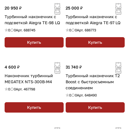
20 950 ₽
25 000 ₽
Турбинный наконечник с
Турбинный наконечник с
подсветкой Alegra TE-98 LQ
подсветкой Alegra TE-97 LQ
0
0
Арт.
688745
0
0
Арт.
686773
Купить
Купить
4 600 ₽
31 740 ₽
Наконечник турбинный
Турбинный наконечник T2
MEGATEX NTS-300B-М4
Boost с быстросъемным
соединением
0
0
Арт.
467798
0
0
Арт.
648490
Купить
Купить