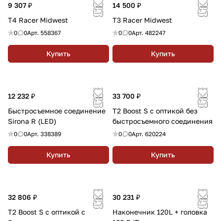
9 307 ₽
14 500 ₽
T4 Racer Midwest
T3 Racer Midwest
0
0
Арт.
558367
0
0
Арт.
482247
Купить
Купить
12 232 ₽
33 700 ₽
Быстросъемное соединение
T2 Boost S с оптикой без
Sirona R (LED)
быстросъемного соединения
0
0
Арт.
338389
0
0
Арт.
620224
Купить
Купить
32 806 ₽
30 231 ₽
T2 Boost S с оптикой с
Наконечник 120L + головка