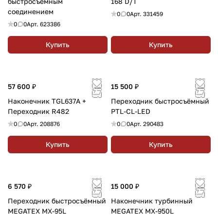
быстросъемным
168 D/T
соединением
0
0
Арт.
331459
0
0
Арт.
623386
Купить
Купить
57 600 ₽
15 500 ₽
Наконечник TGL637A +
Переходник быстросъёмный
Переходник R482
PTL-CL-LED
0
0
Арт.
208876
0
0
Арт.
290483
Купить
Купить
6 570 ₽
15 000 ₽
Переходник быстросъёмный
Наконечник турбинный
MEGATEX MX-95L
MEGATEX MX-950L