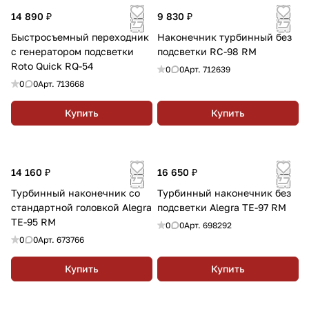
14 890 ₽
9 830 ₽
Быстросъемный переходник
Наконечник турбинный без
с генератором подсветки
подсветки RC-98 RM
Roto Quick RQ-54
0
0
Арт.
712639
0
0
Арт.
713668
Купить
Купить
14 160 ₽
16 650 ₽
Турбинный наконечник со
Турбинный наконечник без
стандартной головкой Alegra
подсветки Alegra TE-97 RM
TE-95 RM
0
0
Арт.
698292
0
0
Арт.
673766
Купить
Купить