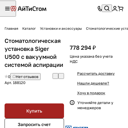
Главная
Каталог
Установки и аксессуары
Стоматологические уст
Стоматологическая
778 294 ₽
установка Siger
U500 с вакуумной
Цена указана без учета
НДС
системой аспирации
Рассчитать доставку
0
Нет отзывов
Арт.
188120
Нашли дешевле?
Хочу в подарок
Уточняйте детали у
менеджеров
Купить
Запросить счет