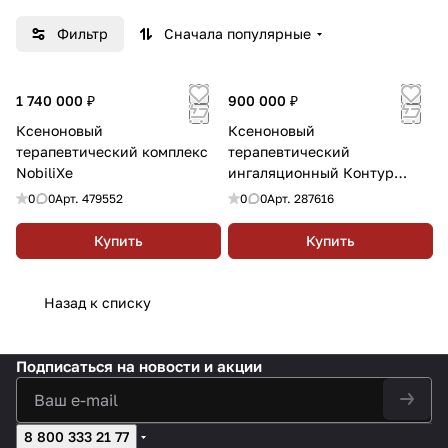
Выпускаемая продукция давно признана и
Фильтр
Сначала популярные
высоко ценится как в России, так и за
рубежом.
1 740 000 ₽
900 000 ₽
Ксеноновый
Ксеноновый
терапевтический комплекс
терапевтический
NobiliXe
ингаляционный Контур
КТК-01, Россия
0
0
Арт.
479552
0
0
Арт.
287616
Купить
Купить
Назад к списку
Подписаться
на новости и акции
8 800 333 21 77