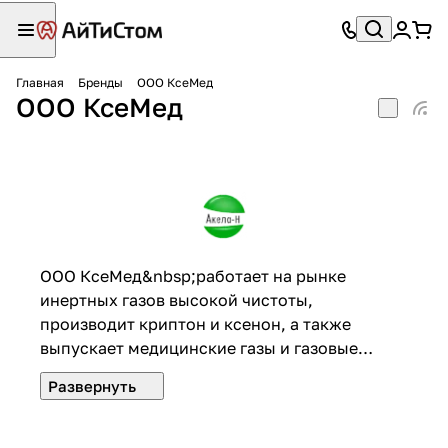
Главная
Бренды
ООО КсеМед
ООО КсеМед
ООО КсеМед&nbsp;работает на рынке
инертных газов высокой чистоты,
производит криптон и ксенон, а также
выпускает медицинские газы и газовые
смеси на их основе.&nbsp;Деловыми
партнерами&nbsp;являются как крупнейшие
предприятия и концерны со всего мира, так и
молодые развивающиеся компании.