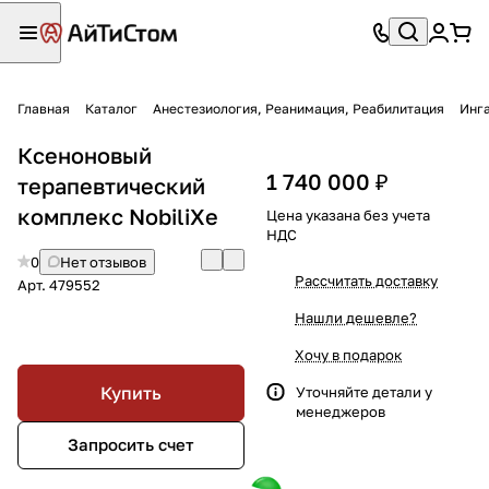
Главная
Каталог
Анестезиология, Реанимация, Реабилитация
Инг
Ксеноновый
1 740 000 ₽
терапевтический
комплекс NobiliXe
Цена указана без учета
НДС
0
Нет отзывов
Рассчитать доставку
Арт.
479552
Нашли дешевле?
Хочу в подарок
Купить
Уточняйте детали у
менеджеров
Запросить счет