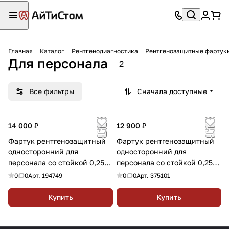
Главная
Каталог
Рентгенодиагностика
Рентгенозащитные фартук
Для персонала
2
Все фильтры
Сначала доступные
14 000 ₽
12 900 ₽
Фартук рентгенозащитный
Фартук рентгенозащитный
односторонний для
односторонний для
персонала со стойкой 0,25
персонала со стойкой 0,25
Pb, винил, АМИКО
Pb, резина, АМИКО
0
0
Арт.
194749
0
0
Арт.
375101
Купить
Купить