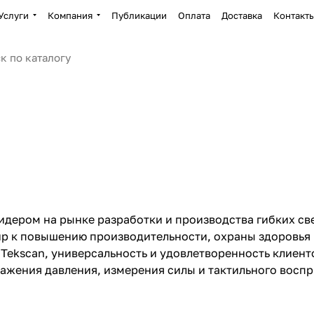
Услуги
Компания
Публикации
Оплата
Доставка
Контакт
лидером на рынке разработки и производства гибких с
ир к повышению производительности, охраны здоровья
Tekscan, универсальность и удовлетворенность клиен
жения давления, измерения силы и тактильного восп
томатологии.&nbsp;