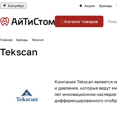
Колумбус
Акции
Бренды
Каталог товаров
Главная
Бренды
Tekscan
Tekscan
Компания Tekscan является 
и давления, которые ведут м
лет инновационное наследие 
дифференцированного отобра
производства, медицины и с