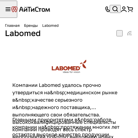
Главная
Бренды
Labomed
Labomed
Компании Labomed удалось прочно
утвердиться на&nbsp;медицинском рынке
в&nbsp;качестве серьезного
и&nbsp;надежного поставщика,
выполняющего свои обязательства.
Главными приоритетами в&nbsp;работе
Высококвалифицированные специалисты
компании на&nbsp;протяжении многих лет
компании проводят весь спектр
остаются высокое качество продукции,
мероприятий по&nbsp;внедрению новых