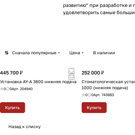
развитию” при разработке и 
удовлетворить самые больши
Сначала популярные
Цена
В наличии
445 700 ₽
252 000 ₽
Установка AY-A 3600 нижняя подача
Стоматологическая уста
1000 (нижняя подача)
0
0
Арт.
204940
0
0
Арт.
743883
Купить
Купить
Назад к списку