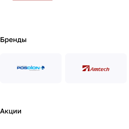
Бренды
06.05.26-31.05.26
Майская акция на бинокулярные лупы
Акции
Amtech