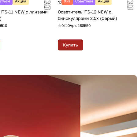
етуем
Акция
Хит
Советуем
Акция
134 900 ₽
 iTS-11 NEW с линзами
Осветитель iTS-12 NEW с
)
бинокулярами 3,5х (Серый)
9510
0
0
Арт.
188550
Купить