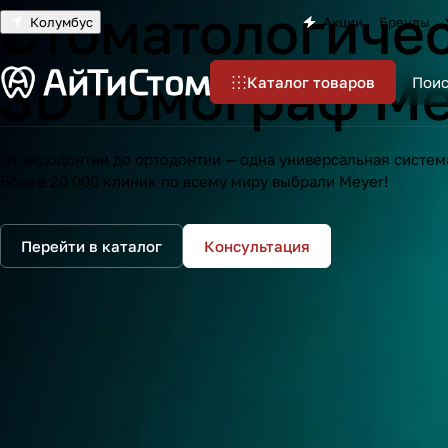
Cтоматологиче
Колумбус
Акции
Бренды
3D томограф Me
Каталог товаров
От эндодонтии до ортодонтии — одна универсальная систем
Более 20 000 клиник по всему миру выбрали Meyer!
Перейти в каталог
Консультация