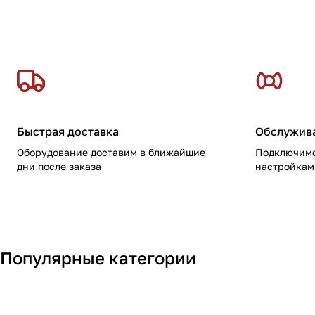
Быстрая доставка
Обслужив
Оборудование доставим в ближайшие
Подключимс
дни после заказа
настройкам
Анестезиология,
Реанимация,
Популярные категории
Наконечники и
CAD/CAM
Реабилитация
Медицинская оптика
микромоторы