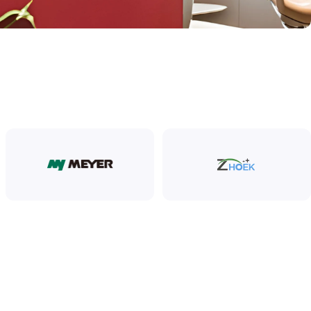
15 января 2026
Новогодняя цена на рентген-аппарат
Rextar X