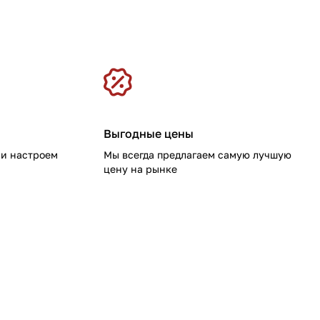
Выгодные цены
 и настроем
Мы всегда предлагаем самую лучшую
цену на рынке
ое оборудование,
нсибилизаторы и
вание
Медицинская мебель
нодиагностика
Стерилизация