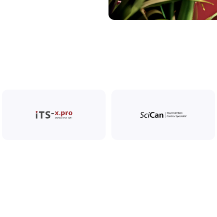
5 февраля 2026
15% Cкидка на бинокуляры и
осветители Amtech