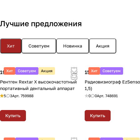
Лучшие предложения
Хит
Советуем
Новинка
Акция
Хит
Советуем
Акция
Хит
Советуем
199 900 ₽
157 509 ₽
Рентген Rextar X высокочастотный
Радиовизиограф EzSenso
портативный дентальный аппарат
1,5)
5
3
Арт.
759988
0
0
Арт.
748691
Купить
Купить