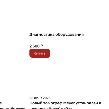
Диагностика оборудования
2 500 ₽
Купить
23 июня 2026
е
Новый томограф Meyer установлен в
ики выбирают
клинике «ВитаСмайл»