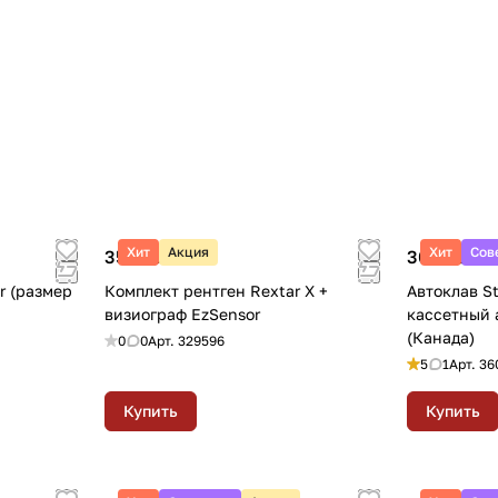
Хит
Акция
Хит
Сов
356 500 ₽
308 800 ₽
r (размер
Комплект рентген Rextar X +
Автоклав S
визиограф EzSensor
кассетный а
(Канада)
0
0
Арт.
329596
5
1
Арт.
36
Купить
Купить