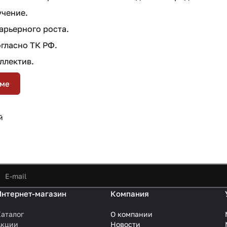
учение.
рьерного роста.
гласно ТК РФ.
ллектив.
юме
й
Интернет-магазин
Компания
аталог
О компании
Акции
Новости