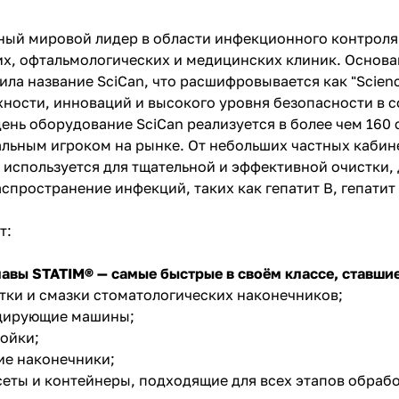
ный мировой лидер в области инфекционного контрол
х, офтальмологических и медицинских клиник. Основанн
ла название SciCan, что расшифровывается как "Science
ости, инноваций и высокого уровня безопасности в 
ень оборудование SciCan реализуется в более чем 160 
альным игроком на рынке. От небольших частных каби
 используется для тщательной и эффективной очистки,
спространение инфекций, таких как гепатит B, гепати
т:
авы STATIM® — самые быстрые в своём классе, ставшие
тки и смазки стоматологических наконечников;
цирующие машины;
ойки;
ие наконечники;
еты и контейнеры, подходящие для всех этапов обрабо