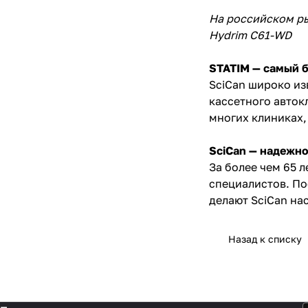
На российском ры
Hydrim C61-WD
STATIM — самый б
SciCan широко из
кассетного авток
многих клиниках,
SciCan — надежно
За более чем 65 
специалистов. По
делают SciCan на
Назад к списку