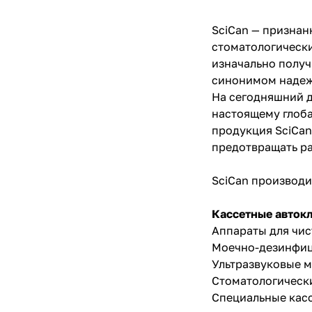
SciCan — признан
стоматологически
изначально получи
синонимом надежн
На сегодняшний д
настоящему глоб
продукция SciCan
предотвращать ра
SciCan производи
Кассетные автокл
Аппараты для чис
Моечно-дезинфи
Ультразвуковые м
Стоматологическ
Специальные касс