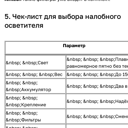
5. Чек-лист для выбора налобного
осветителя
Параметр
&nbsp; &nbsp; &nbsp;Плав
&nbsp; &nbsp;Свет
равномерное пятно без те
&nbsp; &nbsp; &nbsp;Вес
&nbsp; &nbsp; &nbsp;До 1
&nbsp; &nbsp;
&nbsp; &nbsp; &nbsp;Два в
&nbsp;Аккумулятор
&nbsp; &nbsp;
&nbsp; &nbsp; &nbsp;Надё
&nbsp;Крепление
&nbsp; &nbsp;
&nbsp; &nbsp; &nbsp;Смен
&nbsp;Фильтры
&nbsp; &nbsp;