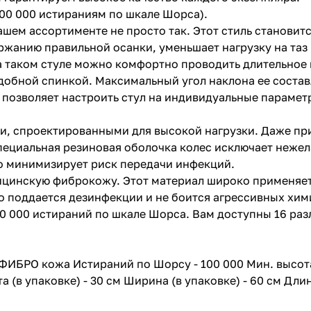
100 000 истираниям по шкале Шорса).
шем ассортименте не просто так. Этот стиль становит
ржанию правильной осанки, уменьшает нагрузку на таз 
 таком стуле можно комфортно проводить длительное в
обной спинкой. Максимальный угол наклона ее состав
 позволяет настроить стул на индивидуальные парамет
и, спроектированными для высокой нагрузки. Даже пр
 Специальная резиновая оболочка колес исключает неж
то минимизирует риск передачи инфекций.
ицинскую фиброкожу. Этот материал широко применяет
о поддается дезинфекции и не боится агрессивных хим
0 000 истираний по шкале Шорса. Вам доступны 16 раз
 ФИБРО кожа Истираний по Шорсу - 100 000 Мин. высота
та (в упаковке) - 30 см Ширина (в упаковке) - 60 см Длин