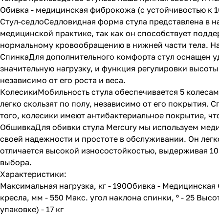
Обивка - медицинская фиброкожа (с устойчивостью к 
Стул-седлоСедловидная форма стула представлена в на
медицинской практике, так как он способствует подде
нормальному кровообращению в нижней части тела. На
СпинкаДля дополнительного комфорта стул оснащен уд
значительную нагрузку, и функция регулировки высоты
независимо от его роста и веса.
КолесикиМобильность стула обеспечивается 5 колесам
легко скользят по полу, независимо от его покрытия.
того, колесики имеют антибактериальное покрытие, ч
ОбшивкаДля обивки стула Mercury мы используем мед
своей надежности и простоте в обслуживании. Он легк
отличается высокой износостойкостью, выдерживая 10
выбора.
Характеристики:
Максимальная нагрузка, кг - 190Обивка - Медицинская
кресла, мм - 550 Макс. угол наклона спинки, º - 25 Высо
упаковке) - 17 кг