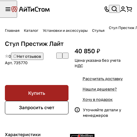
Стул Престиж 
Главная
Каталог
Установки и аксессуары
Стулья
Стул Престиж Лайт
40 850 ₽
0
Нет отзывов
Цена указана без учета
Арт.
735770
НДС
Рассчитать доставку
Нашли дешевле?
Купить
Хочу в подарок
Запросить счет
Уточняйте детали у
менеджеров
Характеристики