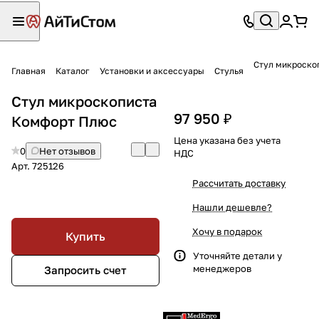
Стул микроско
Главная
Каталог
Установки и аксессуары
Стулья
Стул микроскописта
97 950 ₽
Комфорт Плюс
Цена указана без учета
0
Нет отзывов
НДС
Арт.
725126
Рассчитать доставку
Нашли дешевле?
Хочу в подарок
Купить
Уточняйте детали у
менеджеров
Запросить счет