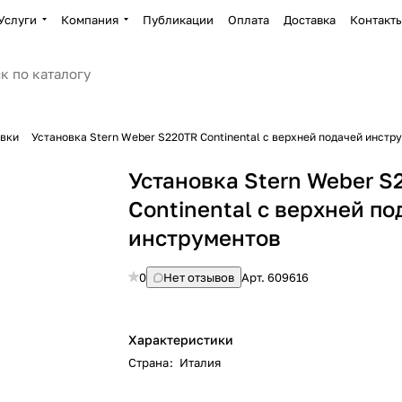
Услуги
Компания
Публикации
Оплата
Доставка
Контакт
овки
Установка Stern Weber S220TR Continental с верхней подачей инстр
Установка Stern Weber S
Continental с верхней по
инструментов
0
Нет отзывов
Арт.
609616
Характеристики
Страна
:
Италия