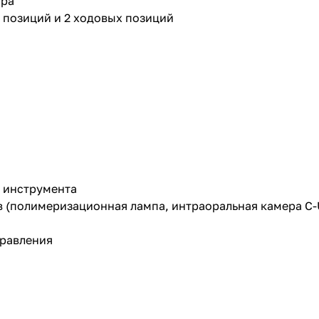
ора
 позиций и 2 ходовых позиций
3 инструмента
(полимеризационная лампа, интраоральная камера C-U
правления