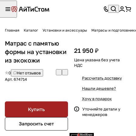
Главная
Каталог
Установки и аксессуары
Матрасы и подголовник
Матрас с памятью
21 950 ₽
формы на установки
из экокожи
Цена указана без учета
НДС
0
Нет отзывов
Рассчитать доставку
Арт.
674714
Нашли дешевле?
Хочу в подарок
Купить
Уточняйте детали у
менеджеров
Запросить счет