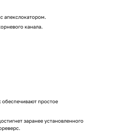
 с апекслокатором.
корневого канала.
к обеспечивают простое
достигнет заранее установленного
ореверс.