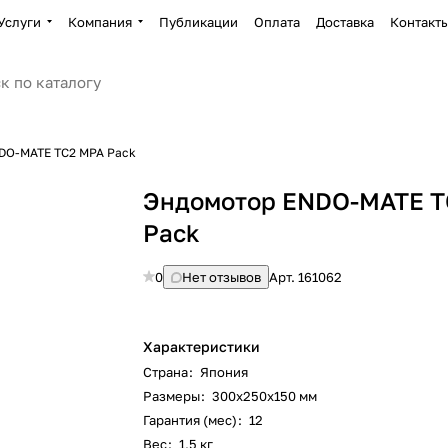
Услуги
Компания
Публикации
Оплата
Доставка
Контакт
DO-MATE TC2 MPA Pack
Эндомотор ENDO-MATE T
Pack
0
Нет отзывов
Арт.
161062
Характеристики
Страна
:
Япония
Размеры
:
300x250x150 мм
Гарантия (мес)
:
12
Вес
:
1,5 кг