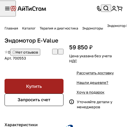
Эндомотор 
Главная
Каталог
Терапия и диагностика
Эндомоторы
Эндомотор E-Value
59 850 ₽
0
Нет отзывов
Цена указана без учета
Арт.
700553
НДС
Рассчитать доставку
Нашли дешевле?
Купить
Хочу в подарок
Запросить счет
Уточняйте детали у
менеджеров
Характеристики