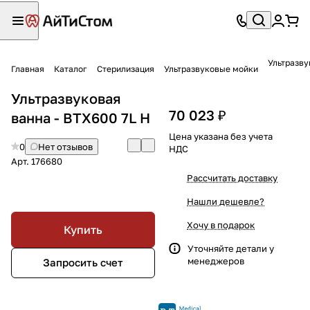
Ультразву
Главная
Каталог
Стерилизация
Ультразвуковые мойки
Ультразвуковая
70 023 ₽
ванна - BTX600 7L H
Цена указана без учета
0
Нет отзывов
НДС
Арт.
176680
Рассчитать доставку
Нашли дешевле?
Хочу в подарок
Купить
Уточняйте детали у
менеджеров
Запросить счет