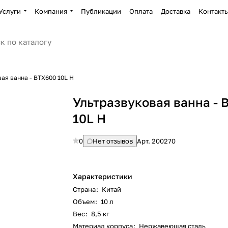
Услуги
Компания
Публикации
Оплата
Доставка
Контакт
ая ванна - BTX600 10L H
Ультразвуковая ванна - 
10L H
0
Нет отзывов
Арт.
200270
Характеристики
Страна
:
Китай
Объем
:
10 л
Вес
:
8,5 кг
Материал корпуса
:
Нержавеющая сталь