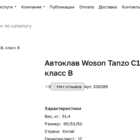
Услуги
Компания
Публикации
Оплата
Доставка
Контакт
8, класс В
Автоклав Woson Tanzo C1
класс В
0
Нет отзывов
Арт.
336385
Характеристики
Вес, кг
:
51.4
Размер
:
65/53/50
Страна
:
Китай
Гарантия (мес)
:
12