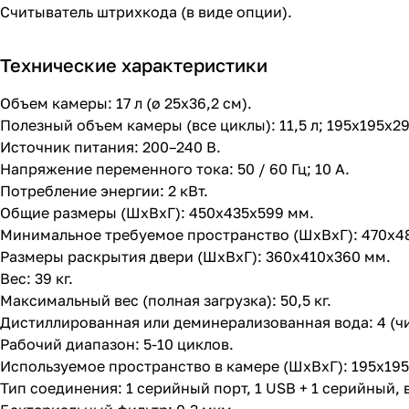
Считыватель штрихкода (в виде опции).
Технические характеристики
Объем камеры: 17 л (ø 25x36,2 cм).
Полезный объем камеры (все циклы): 11,5 л; 195x195x29
Источник питания: 200–240 В.
Напряжение переменного тока: 50 / 60 Гц; 10 А.
Потребление энергии: 2 кВт.
Общие размеры (ШxВxГ): 450x435x599 мм.
Минимальное требуемое пространство (ШxВxГ): 470x4
Размеры раскрытия двери (ШxВxГ): 360x410x360 мм.
Вес: 39 кг.
Максимальный вес (полная загрузка): 50,5 кг.
Дистиллированная или деминерализованная вода: 4 (чис
Рабочий диапазон: 5-10 циклов.
Используемое пространство в камере (ШxВxГ): 195x195
Тип соединения: 1 серийный порт, 1 USB + 1 серийный