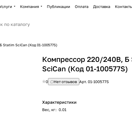
Услуги
Компания
Публикации
Оплата
Доставка
Контакт
 Statim SciCan (Код 01-100577S)
Компрессор 220/240В, Б 
SciCan (Код 01-100577S)
0
Нет отзывов
Арт.
01-100577S
Характеристики
Вес, кг
:
0.01