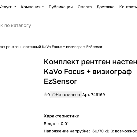
Услуги
Компания
Публикации
Оплата
Доставка
Контакт
кт рентген настенный KaVo Focus + визиограф EzSensor
Комплект рентген насте
KaVo Focus + визиограф
EzSensor
0
Нет отзывов
Арт.
746169
Характеристики
Вес, кг
:
0.01
Напряжение на трубке
:
60/70 кВ (с возможно