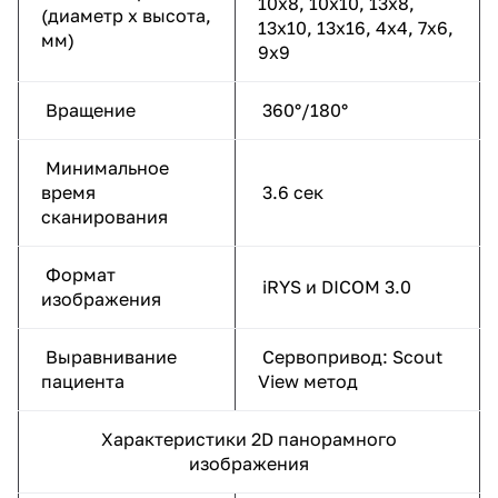
10х8, 10х10, 13х8,
(диаметр х высота,
13х10, 13х16, 4х4, 7х6,
мм)
9х9
Вращение
360°/180°
Минимальное
время
3.6 сек
сканирования
Формат
iRYS и DICOM 3.0
изображения
Выравнивание
Сервопривод: Scout
пациента
View метод
Характеристики 2D панорамного
изображения