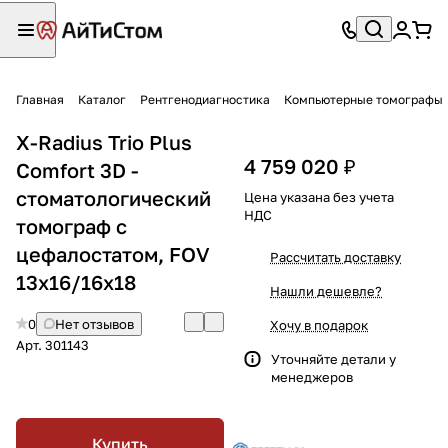
Главная
Каталог
Рентгенодиагностика
Компьютерные томографы
X-Radius Trio Plus
4 759 020 ₽
Comfort 3D -
стоматологический
Цена указана без учета
НДС
томограф с
цефалостатом, FOV
Рассчитать доставку
13х16/16x18
Нашли дешевле?
0
Нет отзывов
Хочу в подарок
Арт.
301143
Уточняйте детали у
менеджеров
Купить