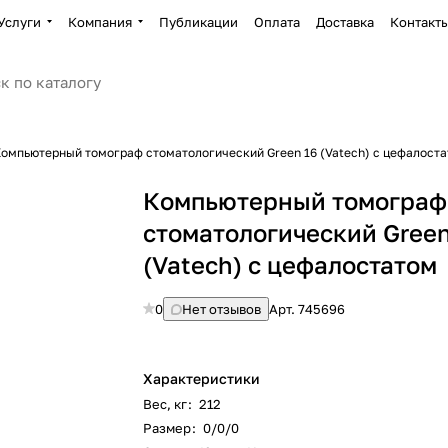
Услуги
Компания
Публикации
Оплата
Доставка
Контакт
омпьютерный томограф стоматологический Green 16 (Vatech) с цефалост
Компьютерный томограф
стоматологический Green
(Vatech) с цефалостатом
0
Нет отзывов
Арт.
745696
Характеристики
Вес, кг
:
212
Размер
:
0/0/0