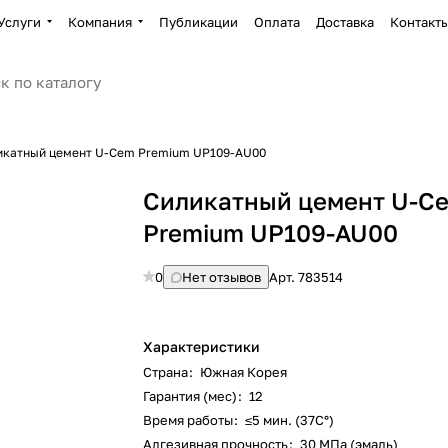
Услуги
Компания
Публикации
Оплата
Доставка
Контакт
икатный цемент U-Cem Premium UP109-AU00
Силикатный цемент U-C
Premium UP109-AU00
0
Нет отзывов
Арт.
783514
Характеристики
Страна
:
Южная Корея
Гарантия (мес)
:
12
Время работы
:
≤5 мин. (37С°)
Адгезивная прочность
:
30 МПа (эмаль)