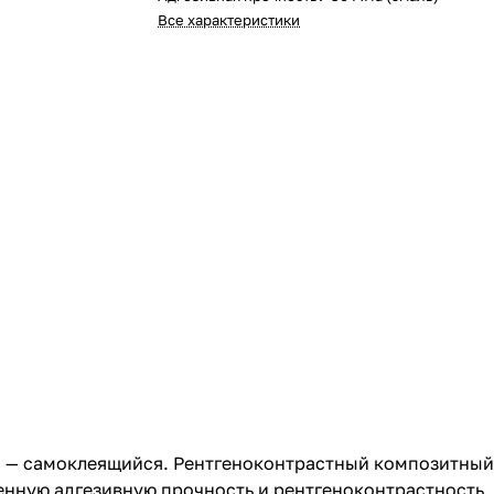
Все характеристики
 — самоклеящийся. Рентгеноконтрастный композитный
нную адгезивную прочность и рентгеноконтрастность.