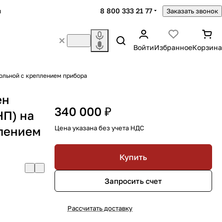
8 800 333 21 77
ы
Заказать звонок
Войти
Избранное
Корзина
польной с креплением прибора
ен
340 000 ₽
НП) на
плением
Цена указана без учета НДС
Купить
Запросить счет
Рассчитать доставку