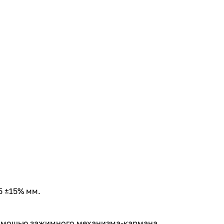
5 ±15% мм.
 помощью зажимного механизма-кармана