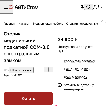
Ст
Главная
Каталог
Медицинская мебель
Столики передвижные
Столик
34 900 ₽
медицинский
подкатной ССМ-3.0
Цена указана без учета
НДС
с центральным
замком
Рассчитать доставку
Нашли дешевле?
0
Нет отзывов
Арт.
694932
Хочу в подарок
Уточняйте детали у
менеджеров
Купить