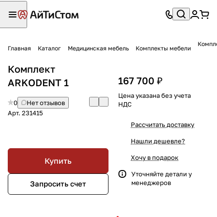
Компл
Главная
Каталог
Медицинская мебель
Комплекты мебели
Комплект
167 700 ₽
ARKODENT 1
Цена указана без учета
0
Нет отзывов
НДС
Арт.
231415
Рассчитать доставку
Нашли дешевле?
Хочу в подарок
Купить
Уточняйте детали у
менеджеров
Запросить счет