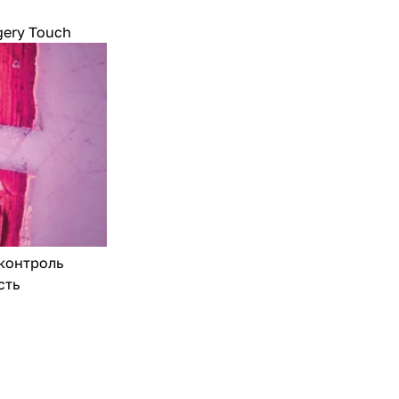
gery Touch
нтроль
ть