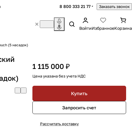
8 800 333 21 77
ы
Заказать звонок
Войти
Избранное
Корзина
ouch (5 насадок)
ский
1 115 000 ₽
садок)
Цена указана без учета НДС
Купить
Запросить счет
Рассчитать доставку