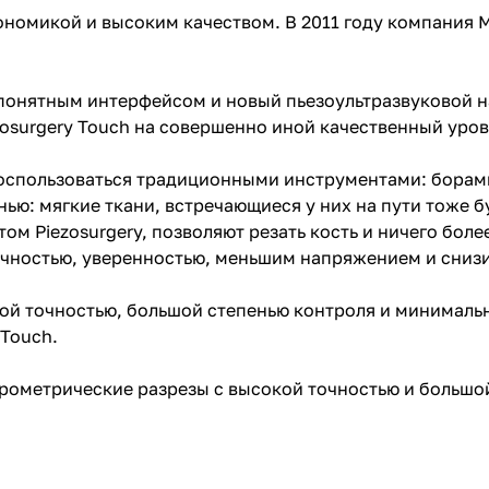
ономикой и высоким качеством. В 2011 году компания 
понятным интерфейсом и новый пьезоультразвуковой 
zosurgery Touch на совершенно иной качественный уро
воспользоваться традиционными инструментами: борами
ью: мягкие ткани, встречающиеся у них на пути тоже 
м Piezosurgery, позволяют резать кость и ничего боле
точностью, уверенностью, меньшим напряжением и сниз
ой точностью, большой степенью контроля и минималь
 Touch.
икрометрические разрезы с высокой точностью и больш