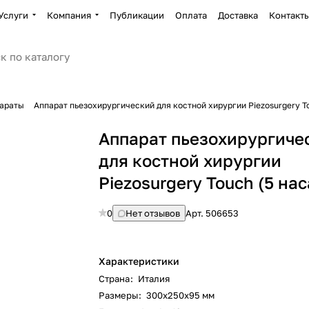
Услуги
Компания
Публикации
Оплата
Доставка
Контакт
параты
Аппарат пьезохирургический для костной хирургии Piezosurgery T
Аппарат пьезохирургиче
для костной хирургии
Piezosurgery Touch (5 на
0
Нет отзывов
Арт.
506653
Характеристики
Страна
:
Италия
Размеры
:
300x250x95 мм