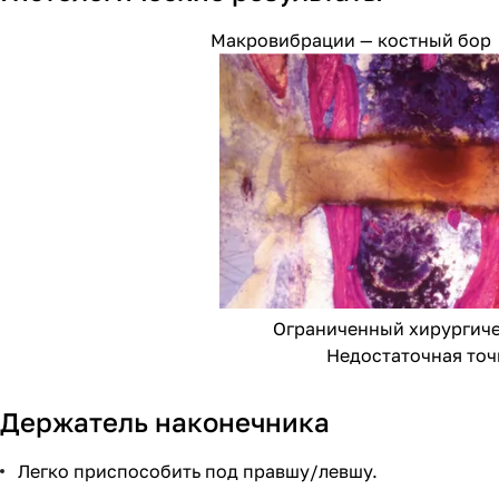
Макровибрации — костный бор
Ограниченный хирургическ
Недостаточная точн
Держатель наконечника
Легко приспособить под правшу/левшу.