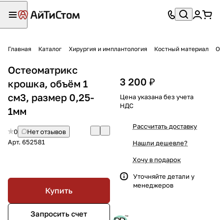
Главная
Каталог
Хирургия и имплантология
Костный материал
О
Остеоматрикс
3 200 ₽
крошка, объём 1
см3, размер 0,25-
Цена указана без учета
НДС
1мм
Рассчитать доставку
0
Нет отзывов
Арт.
652581
Нашли дешевле?
Хочу в подарок
Уточняйте детали у
менеджеров
Купить
Запросить счет