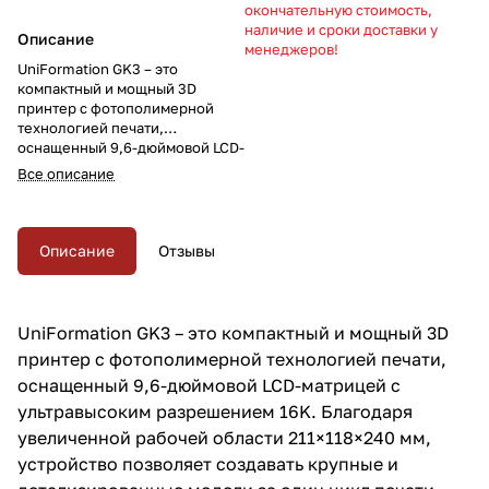
окончательную стоимость,
наличие и сроки доставки у
Описание
менеджеров!
UniFormation GK3 – это
компактный и мощный 3D
принтер с фотополимерной
технологией печати,
оснащенный 9,6-дюймовой LCD-
матрицей с ультравысоким
Все описание
разрешением 16K. Благодаря
увеличенной рабочей области
211×118×240 мм, устройство
позволяет создавать крупные и
Описание
Отзывы
детализированные модели за
один цикл печати.
UniFormation GK3 – это компактный и мощный 3D
принтер с фотополимерной технологией печати,
оснащенный 9,6-дюймовой LCD-матрицей с
ультравысоким разрешением 16K. Благодаря
увеличенной рабочей области 211×118×240 мм,
устройство позволяет создавать крупные и