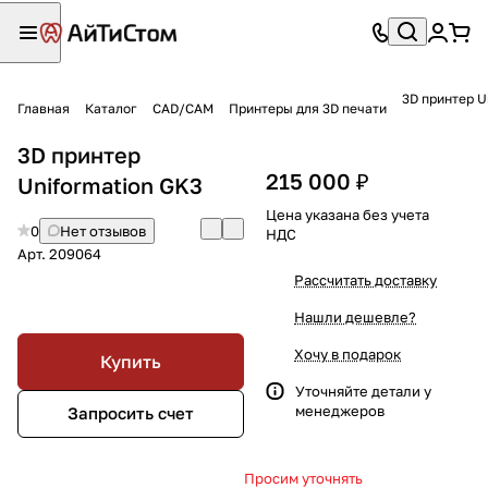
3D принтер U
Главная
Каталог
CAD/CAM
Принтеры для 3D печати
3D принтер
215 000 ₽
Uniformation GK3
Цена указана без учета
0
Нет отзывов
НДС
Арт.
209064
Рассчитать доставку
Нашли дешевле?
Хочу в подарок
Купить
Уточняйте детали у
менеджеров
Запросить счет
Просим уточнять