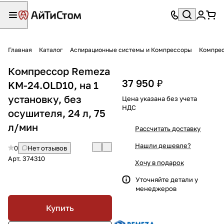
Главная
Каталог
Аспирационные системы и Компрессоры
Компре
Компрессор Remeza
37 950 ₽
KM-24.OLD10, на 1
установку, без
Цена указана без учета
НДС
осушителя, 24 л, 75
л/мин
Рассчитать доставку
Нашли дешевле?
0
Нет отзывов
Арт.
374310
Хочу в подарок
Уточняйте детали у
менеджеров
Купить