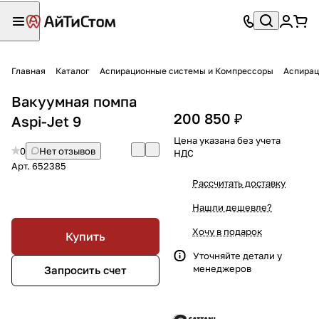
Главная
Каталог
Аспирационные системы и Компрессоры
Аспирац
Вакуумная помпа
200 850 ₽
Aspi-Jet 9
Цена указана без учета
0
Нет отзывов
НДС
Арт.
652385
Рассчитать доставку
Нашли дешевле?
Хочу в подарок
Купить
Уточняйте детали у
менеджеров
Запросить счет