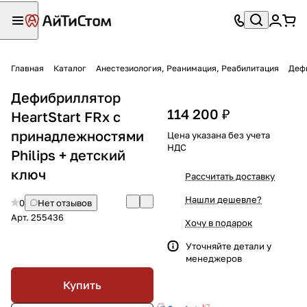
Главная
Каталог
Анестезиология, Реанимация, Реабилитация
Деф
Дефибриллятор
114 200 ₽
HeartStart FRx с
принадлежностями
Цена указана без учета
НДС
Philips + детский
ключ
Рассчитать доставку
Нашли дешевле?
0
Нет отзывов
Арт.
255436
Хочу в подарок
Уточняйте детали у
менеджеров
Купить