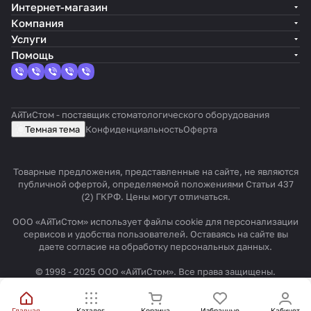
A
л
т
Интернет-магазин
m
и
R
Компания
t
A
e
Услуги
e
m
x
Помощь
c
t
t
h
e
a
c
r
АйТиСтом - поставщик стоматологического оборудования
h
X
Темная тема
Конфиденциальность
Оферта
Товарные предложения, представленные на сайте, не являются
публичной офертой, определяемой положениями Статьи 437
(2) ГКРФ. Цены могут отличаться.
ООО «АйТиСтом» использует файлы cookie для персонализации
сервисов и удобства пользователей. Оставаясь на сайте вы
даете согласие на обработку персональных данных.
© 1998 - 2025 ООО «АйТиСтом». Все права защищены.
Главная
Каталог
Корзина
Избранные
Кабинет