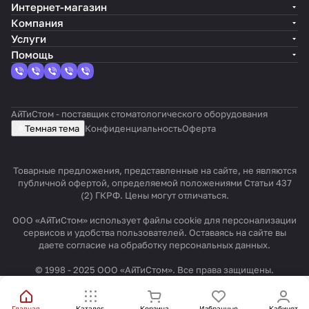
A
л
т
Интернет-магазин
m
и
R
Компания
t
A
e
Услуги
e
m
x
Помощь
c
t
t
h
e
a
c
r
АйТиСтом - поставщик стоматологического оборудования
h
X
Темная тема
Конфиденциальность
Оферта
Товарные предложения, представленные на сайте, не являются
публичной офертой, определяемой положениями Статьи 437
(2) ГКРФ. Цены могут отличаться.
ООО «АйТиСтом» использует файлы cookie для персонализации
сервисов и удобства пользователей. Оставаясь на сайте вы
даете согласие на обработку персональных данных.
© 1998 - 2025 ООО «АйТиСтом». Все права защищены.
Главная
Каталог
Корзина
Избранные
Кабинет