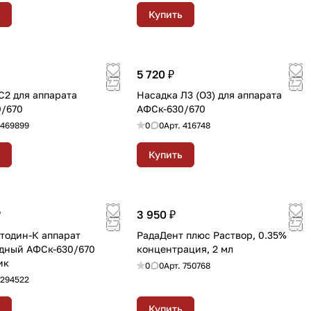
Купить
5 720 ₽
С2 для аппарата
Насадка Л3 (О3) для аппарата
/670
АФСк-630/670
469899
0
0
Арт.
416748
Купить
₽
3 950 ₽
тодин-К аппарат
РадаДент плюс Раствор, 0.35%
дный АФСк-630/670
концентрация, 2 мл
ик
0
0
Арт.
750768
294522
Купить