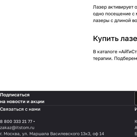
Лазер активирует о
одно посещение с 
лазеры с длиной в
Купить лаз
В каталоге «АйТиС
терапии. Подберем
Подписаться
на новости и акции
Связаться с нами
8 800 333 21 77
К
zakaz@itstom.ru
г. Москва, ул. Маршала Василевского 13к3, оф 14