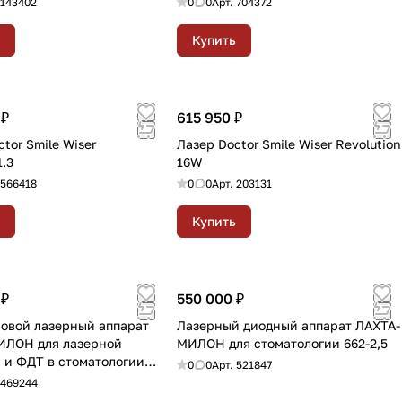
143402
0
0
Арт.
704372
Купить
 ₽
615 950 ₽
tor Smile Wiser
Лазер Doctor Smile Wiser Revolution
.3
16W
566418
0
0
Арт.
203131
Купить
 ₽
550 000 ₽
овой лазерный аппарат
Лазерный диодный аппарат ЛАХТА-
ИЛОН для лазерной
МИЛОН для стоматологии 662-2,5
 и ФДТ в стоматологии
0
0
Арт.
521847
970-12
469244