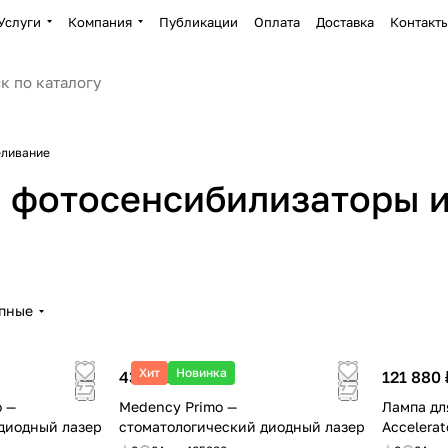
Услуги
Компания
Публикации
Оплата
Доставка
Контакт
еливание
Стоматологические
 фотосенсибилизаторы и
в
лазеры
Фотос
12 товаров
2 товара
упные
Хит
Новинка
437 820 ₽
121 880 
o —
Medency Primo —
Лампа дл
диодный лазер
стоматологический диодный лазер
Accelerat