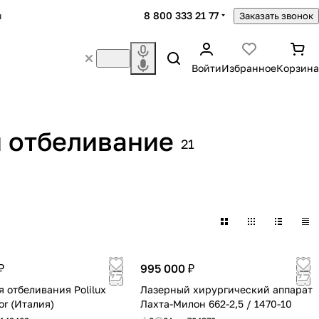
8 800 333 21 77
ы
Заказать звонок
Войти
Избранное
Корзина
 отбеливание
21
енсибилизаторы
₽
995 000 ₽
я отбеливания Polilux
Лазерный хирургический аппарат
or (Италия)
Лахта-Милон 662-2,5 / 1470-10