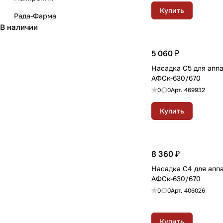
Купить
Рада-Фарма
В наличии
5 060 ₽
Насадка С5 для апп
АФСк-630/670
0
0
Арт.
469932
Купить
8 360 ₽
Насадка С4 для апп
АФСк-630/670
0
0
Арт.
406026
Купить