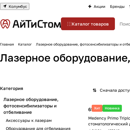
Колумбус
Акции
Бренды
Каталог товаров
Главная
Каталог
Лазерное оборудование, фотосенсибилизаторы и отб
Оборудование для
Лазерное оборудование,
Аксессуары к лазерам
отбеливания зубо
6 товаров
1 товар
Категория
Сначала дост
Лазерное оборудование,
фотосенсибилизаторы и
Хит
Новинка
650 000 ₽
отбеливание
Medency Primo Tripl
Аксессуары к лазерам
стоматологический 
Оборудование для отбеливания