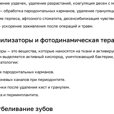
чение уздечек, удаление разрастаний, коагуляция десен с
— обработка пародонтальных карманов, удаление грануляци
ие герпеса, афтозного стоматита, десенсибилизация чувств
 ускорение заживления после операций и травм.
илизаторы и фотодинамическая тер
ры — это вещества, которые наносятся на ткани и активи
и выделяется активный кислород, уничтожающий бактерии, 
атологии:
х пародонтальных карманов.
невых каналов при периодонтите.
нки после удаления кист и гранулем.
а и периимплантита.
тбеливание зубов