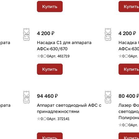
Купить
Купить
4 200 ₽
4 200 ₽
арата
Насадка С1 для аппарата
Насадка 
АФСк-630/670
АФСк-630
0
0
Арт.
461719
0
0
Арт.
Купить
Купить
94 460 ₽
80 400 
арата
Аппарат светодиодный АФС с
Лазер Фо
принадлежностями
светодио
Полирон
0
0
Арт.
372141
0
0
Арт.
Купить
Купить