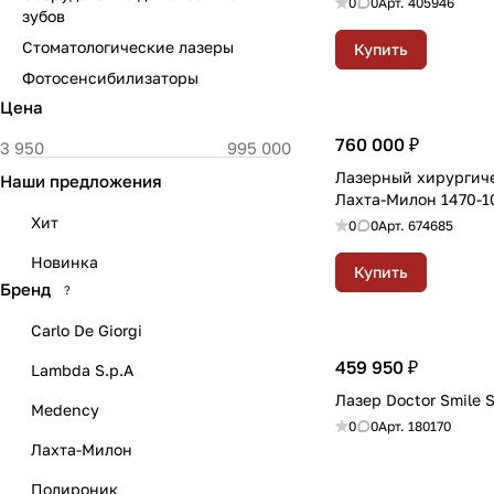
0
0
Арт.
405946
зубов
Стоматологические лазеры
Купить
Фотосенсибилизаторы
Цена
760 000 ₽
Лазерный хирургич
Наши предложения
Лахта-Милон 1470-1
Хит
0
0
Арт.
674685
Новинка
Купить
Бренд
?
Carlo De Giorgi
459 950 ₽
Lambda S.p.A
Лазер Doctor Smile S
Medency
0
0
Арт.
180170
Лахта-Милон
Полироник